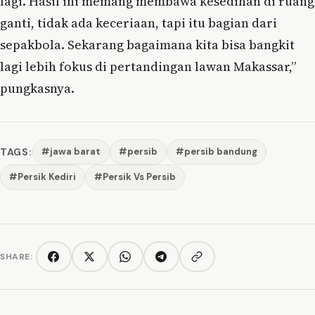
lagi. Hasil ini memang membawa kesedihan di ruang
ganti, tidak ada keceriaan, tapi itu bagian dari
sepakbola. Sekarang bagaimana kita bisa bangkit
lagi lebih fokus di pertandingan lawan Makassar,”
pungkasnya.
TAGS:
#jawa barat
#persib
#persib bandung
#Persik Kediri
#Persik Vs Persib
SHARE:
Copy link
Facebook
Twitter/X
WhatsApp
Telegram