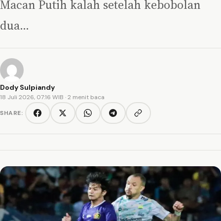
Macan Putih kalah setelah kebobolan
dua…
Dody Sulpiandy
18 Juli 2026, 07:16 WIB
· 2 menit baca
SHARE:
Copy link
Facebook
Twitter/X
WhatsApp
Telegram