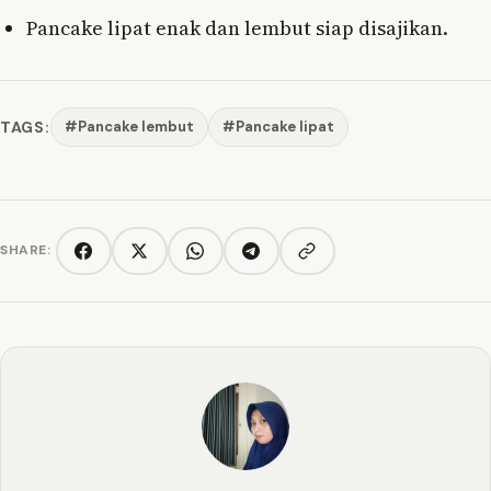
Pancake lipat enak dan lembut siap disajikan.
TAGS:
#Pancake lembut
#Pancake lipat
SHARE:
Copy link
Facebook
Twitter/X
WhatsApp
Telegram