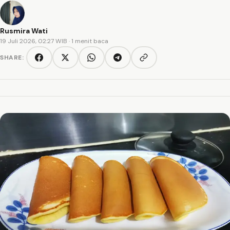
Rusmira Wati
19 Juli 2026, 02:27 WIB
· 1 menit baca
SHARE:
Copy link
Facebook
Twitter/X
WhatsApp
Telegram