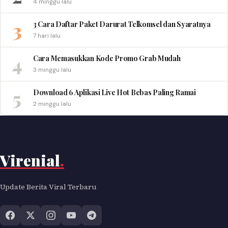
4 minggu lalu
3
3 Cara Daftar Paket Darurat Telkomsel dan Syaratnya
7 hari lalu
4
Cara Memasukkan Kode Promo Grab Mudah
3 minggu lalu
5
Download 6 Aplikasi Live Hot Bebas Paling Ramai
2 minggu lalu
Virenial
.
Update Berita Viral Terbaru