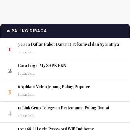
🔥 PALING DIBACA
3 Cara Daftar Paket Darurat Telkomsel dan Syaratnya
1
5 hari lalu
Cara Login My SAPK BKN
2
1 hari lalu
6 Aplikasi Video Jepang Paling Populer
3
6 hari lalu
12 Link Grup Telegram Pertemanan Paling Ramai
4
4 hari lalu
192.168.l.l Login Password Wifi Indihome