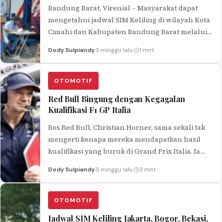
Bandung Barat, Virenial – Masyarakat dapat
mengetahui jadwal SIM Keliling di wilayah Kota
Cimahi dan Kabupaten Bandung Barat melalui
article ini. Layanan SIM keliling digelar…
Dody Sulpiandy
·
3 minggu lalu
·
1 mnt
OTOMOTIF
Red Bull Bingung dengan Kegagalan
Kualifikasi F1 GP Italia
Bos Red Bull, Christian Horner, sama sekali tak
mengerti kenapa mereka mendapatkan hasil
kualifikasi yang buruk di Grand Prix Italia. Ia
mengakui bahwa ada sesuatu…
Dody Sulpiandy
·
3 minggu lalu
·
3 mnt
OTOMOTIF
Jadwal SIM Keliling Jakarta, Bogor, Bekasi,