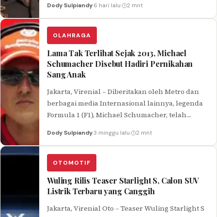
Dody Sulpiandy
·
6 hari lalu
·
2 mnt
OLAHRAGA
Lama Tak Terlihat Sejak 2013, Michael
Schumacher Disebut Hadiri Pernikahan
Sang Anak
Jakarta, Virenial – Diberitakan oleh Metro dan
berbagai media Internasional lainnya, legenda
Formula 1 (F1), Michael Schumacher, telah
terlihat di depan umum untuk pertama
Dody Sulpiandy
·
3 minggu lalu
·
2 mnt
kalinya…
OTOMOTIF
Wuling Rilis Teaser Starlight S, Calon SUV
Listrik Terbaru yang Canggih
Jakarta, Virenial Oto – Teaser Wuling Starlight S