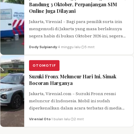
Bandung 3 Oktober, Perpanjangan SIM
Online Juga Dilayani
Jakarta, Virenial – Bagi para pemilik surta izin
mengemudi di Jakarta yang masa berlakunya
segera habis di bukan Oktober 2026 ini, segera
perpanjang melalui SIM…
Dody Sulpiandy
·
4 minggu lalu
·
5 mnt
OTOMOTIF
Suzuki Fronx Meluncur Hari Ini, Simak
Bocoran Harganya
Jakarta, Virenial.com – Suzuki Fronx resmi
meluncur di Indonesia. Mobil ini sudah
diperkenalkan dalam acara terbatas di media
beberapa waktu lalu, dan dijadwalkan akan
Virenial Oto
·
1 bulan lalu
·
2 mnt
diluncurkan…