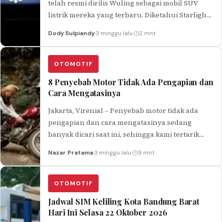
telah resmi dirilis Wuling sebagai mobil SUV
listrik mereka yang terbaru. Diketahui Starlight
S merupakan brand milik…
Dody Sulpiandy
·
3 minggu lalu
·
2 mnt
OTOMOTIF
8 Penyebab Motor Tidak Ada Pengapian dan
Cara Mengatasinya
Jakarta, Virenial – Penyebab motor tidak ada
pengapian dan cara mengatasinya sedang
banyak dicari saat ini, sehingga kami tertarik
untuk membahas dan membagikan
Nazar Pratama
·
3 minggu lalu
·
9 mnt
informasinya secara…
OTOMOTIF
Jadwal SIM Keliling Kota Bandung Barat
Hari Ini Selasa 22 Oktober 2026