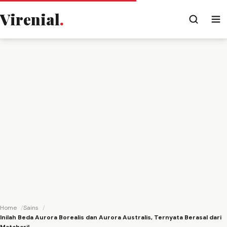
Virenial
.
Home
Sains
Inilah Beda Aurora Borealis dan Aurora Australis, Ternyata Berasal dari