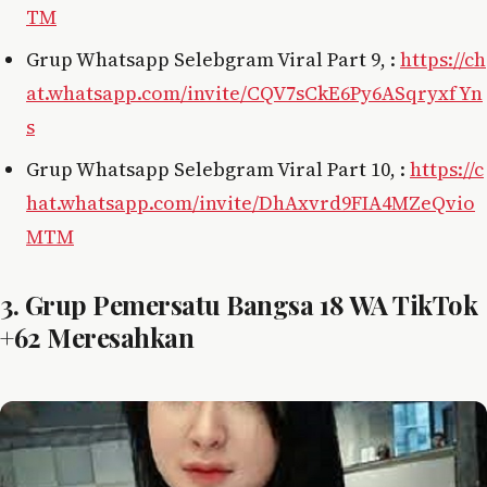
TM
Grup Whatsapp Selebgram Viral Part 9, :
https://ch
at.whatsapp.com/invite/CQV7sCkE6Py6ASqryxfYn
s
Grup Whatsapp Selebgram Viral Part 10, :
https://c
hat.whatsapp.com/invite/DhAxvrd9FIA4MZeQvio
MTM
3. Grup Pemersatu Bangsa 18 WA TikTok
+62 Meresahkan