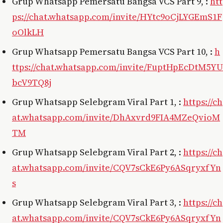
Grup Whatsapp Pemersatu Bangsa VCS Part 9, :
htt
ps://chat.whatsapp.com/invite/HYtc9oCjLYGEmS1F
oOlkLH
Grup Whatsapp Pemersatu Bangsa VCS Part 10, :
h
ttps://chat.whatsapp.com/invite/FuptHpEcDtM5YU
bcV9TQ8j
Grup Whatsapp Selebgram Viral Part 1, :
https://ch
at.whatsapp.com/invite/DhAxvrd9FIA4MZeQvioM
TM
Grup Whatsapp Selebgram Viral Part 2, :
https://ch
at.whatsapp.com/invite/CQV7sCkE6Py6ASqryxfYn
s
Grup Whatsapp Selebgram Viral Part 3, :
https://ch
at.whatsapp.com/invite/CQV7sCkE6Py6ASqryxfYn