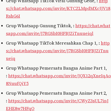
Grup Whatsapp TikTok Viral Gunung Gede, :
http
s://chat.whatsapp.com/invite/KTCZLMpdMXcJJV18
RshG6I
Grup Whatsapp Gunung Tiktok, :
https://chat.what
sapp.com/invite/J7RGSbI0HFBJZiTnuueiql
Grup Whatsapp TikTok Meresahkan Chap 1, :
http
s://chat.whatsapp.com/invite/J7RGSbI0HFBJZiTnu
ueiq
Grup Whatsapp Pemersatu Bangsa Anime Part 1,
:
https://chat.whatsapp.com/invite/JQX12qXneIqAo
8NuufQiY5
Grup Whatsapp Pemersatu Bangsa Anime Part 2,
:
https://chat.whatsapp.com/invite/CWyZ3sUL7inJ
EHE8w7HFqO