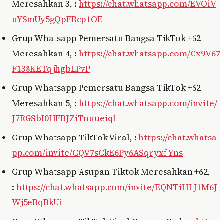
Meresahkan 3, :
https://chat.whatsapp.com/EVOiV
uYSmUy5gQpFRcp1OE
Grup Whatsapp Pemersatu Bangsa TikTok +62
Meresahkan 4, :
https://chat.whatsapp.com/Cx9V67
F138KETqjhgbLPvP
Grup Whatsapp Pemersatu Bangsa TikTok +62
Meresahkan 5, :
https://chat.whatsapp.com/invite/
J7RGSbI0HFBJZiTnuueiql
Grup Whatsapp TikTok Viral, :
https://chat.whatsa
pp.com/invite/CQV7sCkE6Py6ASqryxfYns
Grup Whatsapp Asupan Tiktok Meresahkan +62,
:
https://chat.whatsapp.com/invite/EQNTiHLJ1M6J
Wj5eBqBkUi