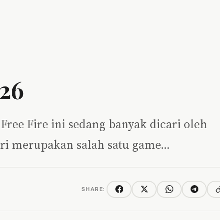
026
Free Fire ini sedang banyak dicari oleh
diri merupakan salah satu game…
SHARE:
C
Facebook
Twitter/X
WhatsApp
Telegra