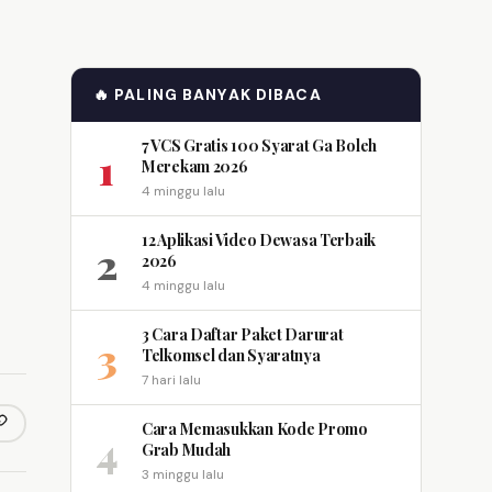
🔥 PALING BANYAK DIBACA
7 VCS Gratis 100 Syarat Ga Boleh
1
Merekam 2026
4 minggu lalu
12 Aplikasi Video Dewasa Terbaik
2
2026
4 minggu lalu
3 Cara Daftar Paket Darurat
3
Telkomsel dan Syaratnya
7 hari lalu
Cara Memasukkan Kode Promo
opy link
m
4
Grab Mudah
3 minggu lalu