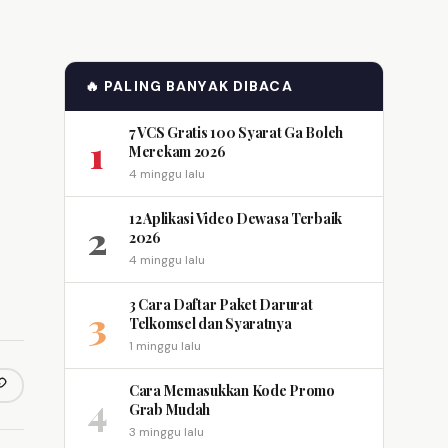
🔥 PALING BANYAK DIBACA
7 VCS Gratis 100 Syarat Ga Boleh
1
Merekam 2026
4 minggu lalu
12 Aplikasi Video Dewasa Terbaik
2
2026
4 minggu lalu
3 Cara Daftar Paket Darurat
3
Telkomsel dan Syaratnya
1 minggu lalu
Cara Memasukkan Kode Promo
opy link
m
4
Grab Mudah
3 minggu lalu