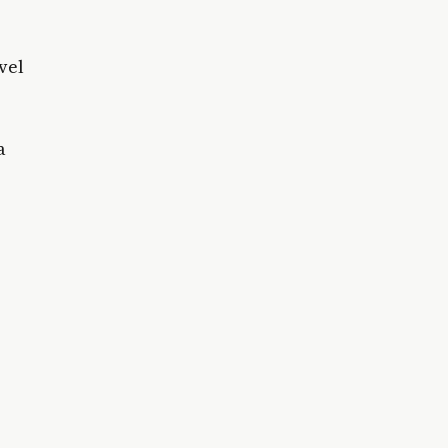
vel
a