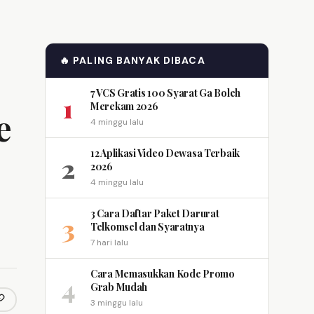
🔥 PALING BANYAK DIBACA
7 VCS Gratis 100 Syarat Ga Boleh
1
Merekam 2026
e
4 minggu lalu
12 Aplikasi Video Dewasa Terbaik
2
2026
4 minggu lalu
3 Cara Daftar Paket Darurat
3
Telkomsel dan Syaratnya
7 hari lalu
Cara Memasukkan Kode Promo
4
Grab Mudah
3 minggu lalu
opy link
m