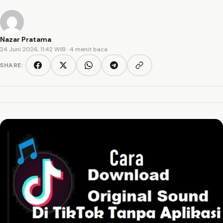
Nazar Pratama
24 Juni 2026, 11:42 WIB
· 4 menit baca
SHARE:
Copy link
Facebook
Twitter/X
WhatsApp
Telegram