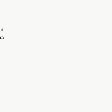
at
an