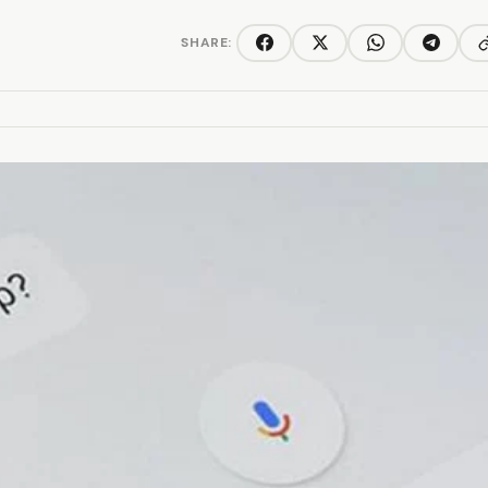
SHARE:
C
Facebook
Twitter/X
WhatsApp
Telegra