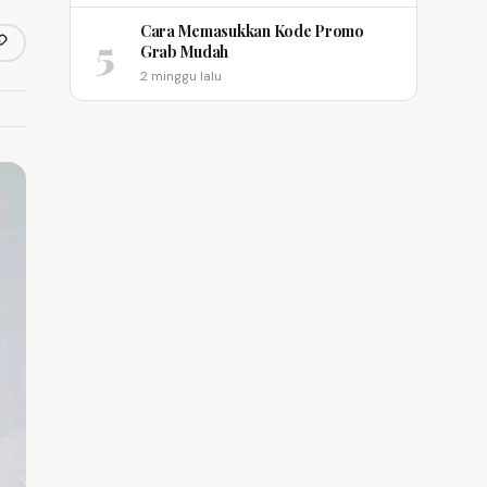
Cara Memasukkan Kode Promo
5
opy link
Grab Mudah
m
2 minggu lalu