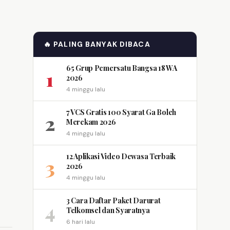
🔥 PALING BANYAK DIBACA
65 Grup Pemersatu Bangsa 18 WA
1
2026
4 minggu lalu
7 VCS Gratis 100 Syarat Ga Boleh
2
Merekam 2026
4 minggu lalu
12 Aplikasi Video Dewasa Terbaik
3
2026
4 minggu lalu
3 Cara Daftar Paket Darurat
4
Telkomsel dan Syaratnya
6 hari lalu