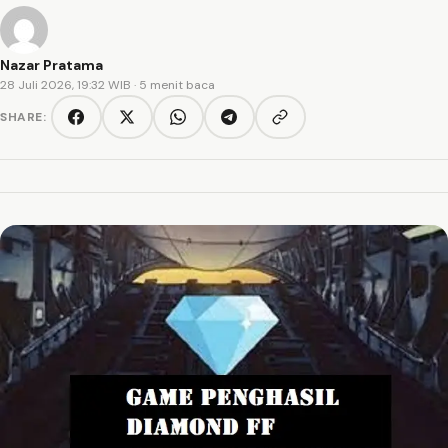
Nazar Pratama
28 Juli 2026, 19:32 WIB
· 5 menit baca
SHARE:
Copy link
Facebook
Twitter/X
WhatsApp
Telegram