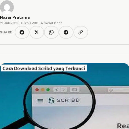
Nazar Pratama
21 Juli 2026, 06:53 WIB
· 4 menit baca
SHARE:
Copy link
Facebook
Twitter/X
WhatsApp
Telegram