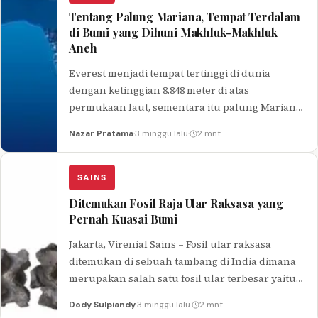
Tentang Palung Mariana, Tempat Terdalam
di Bumi yang Dihuni Makhluk-Makhluk
Aneh
Everest menjadi tempat tertinggi di dunia
dengan ketinggian 8.848 meter di atas
permukaan laut, sementara itu palung Mariana
adalah tempat terdalam di bumi yang pernah
Nazar Pratama
·
3 minggu lalu
·
2 mnt
diketahui oleh manusia.
SAINS
Ditemukan Fosil Raja Ular Raksasa yang
Pernah Kuasai Bumi
Jakarta, Virenial Sains – Fosil ular raksasa
ditemukan di sebuah tambang di India dimana
merupakan salah satu fosil ular terbesar yaitu
dengan panjang 15 meter…
Dody Sulpiandy
·
3 minggu lalu
·
2 mnt