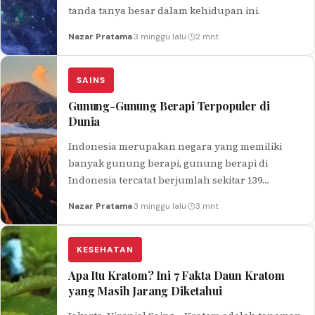
tanda tanya besar dalam kehidupan ini.
Nazar Pratama
·
3 minggu lalu
·
2 mnt
SAINS
Gunung-Gunung Berapi Terpopuler di
Dunia
Indonesia merupakan negara yang memiliki
banyak gunung berapi, gunung berapi di
Indonesia tercatat berjumlah sekitar 139
gunung berapi.
Nazar Pratama
·
3 minggu lalu
·
3 mnt
KESEHATAN
Apa Itu Kratom? Ini 7 Fakta Daun Kratom
yang Masih Jarang Diketahui