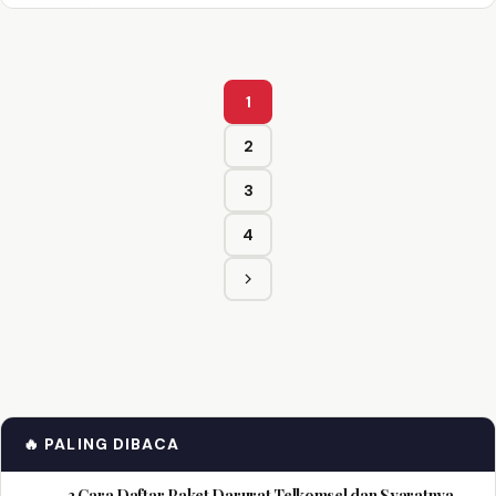
1
Halaman
2
Halaman
3
Halaman
4
Halaman
Berikutnya
🔥 PALING DIBACA
3 Cara Daftar Paket Darurat Telkomsel dan Syaratnya