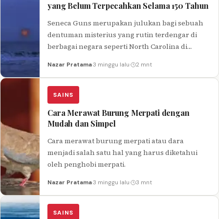
yang Belum Terpecahkan Selama 150 Tahun
Seneca Guns merupakan julukan bagi sebuah
dentuman misterius yang rutin terdengar di
berbagai negara seperti North Carolina di
Amerika Serikat hingga di Indonesia dalam
Nazar Pratama
·
3 minggu lalu
·
2 mnt
kurun waktu beberapa tahun terakhir.
SAINS
Cara Merawat Burung Merpati dengan
Mudah dan Simpel
Cara merawat burung merpati atau dara
menjadi salah satu hal yang harus diketahui
oleh penghobi merpati.
Nazar Pratama
·
3 minggu lalu
·
3 mnt
SAINS