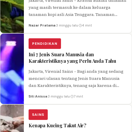
Jakarta, Virenial Sains – Kratom adalah tanaman
yang masih termasuk ke dalam keluarga
tanaman kopi asli Asia Tenggara. Tanaman
Kratom banyak ditemukan di Indonesia,
Nazar Pratama
·
3 minggu lalu
·
4 mnt
Malaysia…
PENDIDIKAN
Ini 7 Jenis Suara Manusia dan
Karakteristiknya yang Perlu Anda Tahu
Jakarta, Virenial Sains – Bagi anda yang sedang
mencari ulasan tentang Jenis Suara Manusia
dan Karakteristiknya, tenang saja karena di
dalam artikel kali ini kami…
Siti Anissa
·
3 minggu lalu
·
7 mnt
SAINS
Kenapa Kucing Takut Air?