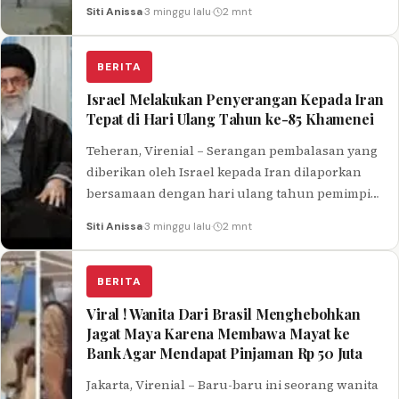
pertahan udara. Dikutip dari Al-Jazeera dan
Siti Anissa
·
3 minggu lalu
·
2 mnt
CNN pada…
BERITA
Israel Melakukan Penyerangan Kepada Iran
Tepat di Hari Ulang Tahun ke-85 Khamenei
Teheran, Virenial – Serangan pembalasan yang
diberikan oleh Israel kepada Iran dilaporkan
bersamaan dengan hari ulang tahun pemimpin
tertinggi dari negara tersebut, Ayatollah Ali
Siti Anissa
·
3 minggu lalu
·
2 mnt
Khamenei.…
BERITA
Viral ! Wanita Dari Brasil Menghebohkan
Jagat Maya Karena Membawa Mayat ke
Bank Agar Mendapat Pinjaman Rp 50 Juta
Jakarta, Virenial – Baru-baru ini seorang wanita