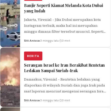
Banjir Seperti Kiamat Melanda Kota Dubai
yang Indah
Jakarta, Virenial – Jika Dubai merupakan kota
Instagram terbaik, maka hal ini merupakan
minggu dimana filter tersebut muncul. Seperti
informasi yang dapat Dilansir dari BBC…
Siti Anissa
·
3 minggu lalu
·
3 mnt
BERITA
Serangan Israel ke Iran Berakibat Rentetan
Ledakan Sampai Suriah-Irak
Damaskus, Virenial – Rentetan ledakan yang
dlaporkan di wilayah Suriah dan juga Irak pada
saat laporan mencuat mengenai serangan Israel
terhadap Iran pada Jumat (19/4)…
Siti Anissa
·
3 minggu lalu
·
3 mnt