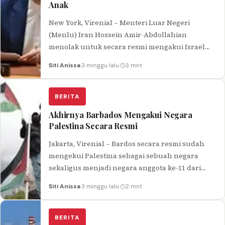
Anak
New York, Virenial – Menteri Luar Negeri
(Menlu) Iran Hossein Amir-Abdollahian
menolak untuk secara resmi mengakui Israel
ada balik serang baru-baru ini di negaranya.
Siti Anissa
·
3 minggu lalu
·
3 mnt
Amir-Abdollahian…
BERITA
Akhirnya Barbados Mengakui Negara
Palestina Secara Resmi
Jakarta, Virenial – Bardos secara resmi sudah
mengekui Palestina sebagai sebuah negara
sekaligus menjadi negara anggota ke-11 dari
Komunitas Karibia atau CARICOM yang sudah
Siti Anissa
·
3 minggu lalu
·
2 mnt
memberikan…
BERITA