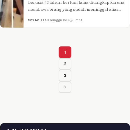
berusia 42 tahun berlum lama ditangkap karena
membawa orang yang sudah meninggal alias
mayat ke Bank untuk mendapatkan…
Siti Anissa
·
3 minggu lalu
·
3 mnt
1
Halaman
2
Halaman
3
Halaman
Berikutnya