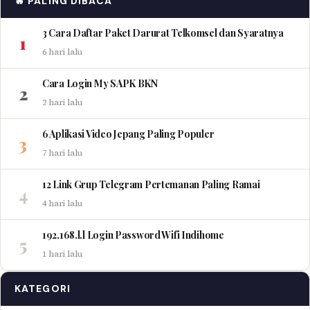
🔥 PALING DIBACA
3 Cara Daftar Paket Darurat Telkomsel dan Syaratnya
1
6 hari lalu
Cara Login My SAPK BKN
2
2 hari lalu
6 Aplikasi Video Jepang Paling Populer
3
7 hari lalu
12 Link Grup Telegram Pertemanan Paling Ramai
4
4 hari lalu
192.168.l.l Login Password Wifi Indihome
5
1 hari lalu
KATEGORI