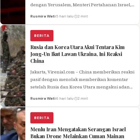
dengan Yerusalem, Menteri Pertahanan Israel,
Israel Katz menyebut situasi tersebut sebagai
Rusmira Wati
·
5 hari lalu
·
2 mnt
“darurat…
BERITA
Rusia dan Korea Utara Akui Tentara Kim
Jong-Un Ikut Lawan Ukraina, Ini Reaksi
China
Jakarta, Virenial.com – China memberikan reaksi
pasif dengan menolak memberikan komentar
setelah Rusia dan Korea Utara mengakui adanya
tentara dari Kim Jong-Un yang ikut berperang…
Rusmira Wati
·
6 hari lalu
·
2 mnt
BERITA
Menlu Iran Mengatakan Serangan Israel
Bukan Drone Melainkan Cuman Mainan