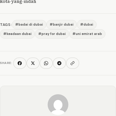
kota-yang-indah
TAGS:
#badai di dubai
#banjir dubai
#dubai
#keadaan dubai
#pray for dubai
#uni emirat arab
SHARE:
Copy link
Facebook
Twitter/X
WhatsApp
Telegram