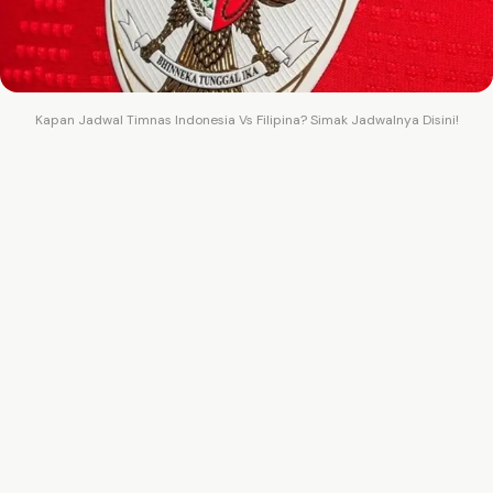
Kapan Jadwal Timnas Indonesia Vs Filipina? Simak Jadwalnya Disini!