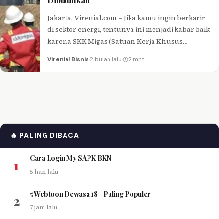
Dibutuhkan
Jakarta, Virenial.com – Jika kamu ingin berkarir
di sektor energi, tentunya ini menjadi kabar baik
karena SKK Migas (Satuan Kerja Khusus
Pelaksana Kegiatan Usaha Hulu…
Virenial Bisnis
·
2 bulan lalu
·
2 mnt
🔥 PALING DIBACA
Cara Login My SAPK BKN
1
5 hari lalu
5 Webtoon Dewasa 18+ Paling Populer
2
7 jam lalu