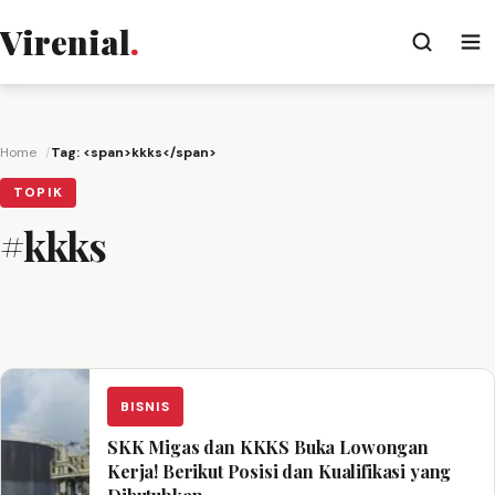
Virenial
.
Home
Tag: <span>kkks</span>
TOPIK
#kkks
BISNIS
SKK Migas dan KKKS Buka Lowongan
Kerja! Berikut Posisi dan Kualifikasi yang