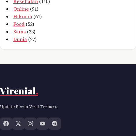
Kesehatan
(110)
Online
(91)
Hikmah
(61)
Food
(52)
Sains
(33)
Dunia
(27)
Virenial
.
Update Berita Viral Terbaru