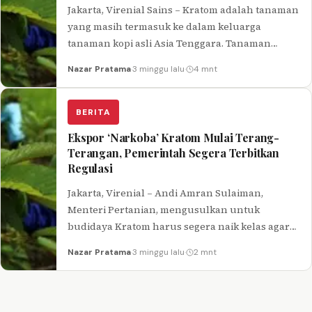
Jakarta, Virenial Sains – Kratom adalah tanaman
yang masih termasuk ke dalam keluarga
tanaman kopi asli Asia Tenggara. Tanaman
Kratom banyak ditemukan di Indonesia,
Nazar Pratama
·
3 minggu lalu
·
4 mnt
Malaysia…
BERITA
Ekspor ‘Narkoba’ Kratom Mulai Terang-
Terangan, Pemerintah Segera Terbitkan
Regulasi
Jakarta, Virenial – Andi Amran Sulaiman,
Menteri Pertanian, mengusulkan untuk
budidaya Kratom harus segera naik kelas agar
kualitas dan kuantitas produk bisa bertambah
Nazar Pratama
·
3 minggu lalu
·
2 mnt
dan dapat…