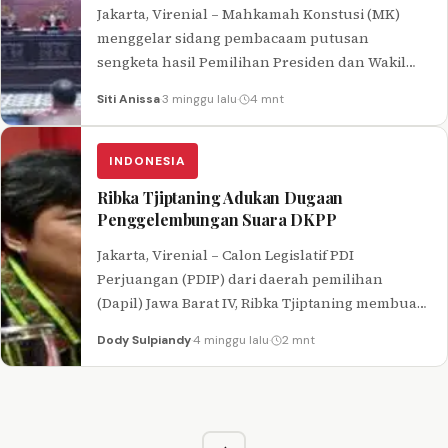
Jakarta, Virenial – Mahkamah Konstusi (MK)
menggelar sidang pembacaam putusan
sengketa hasil Pemilihan Presiden dan Wakil
Presiden (Pilpres) 2026 pada hari ini. Pembacaan
Siti Anissa
·
3 minggu lalu
·
4 mnt
tersebit akan…
INDONESIA
Ribka Tjiptaning Adukan Dugaan
Penggelembungan Suara DKPP
Jakarta, Virenial – Calon Legislatif PDI
Perjuangan (PDIP) dari daerah pemilihan
(Dapil) Jawa Barat IV, Ribka Tjiptaning membuat
aduan ke Dewan Kehormatan Penyelenggara
Dody Sulpiandy
·
4 minggu lalu
·
2 mnt
Pemilu (DKPP)…