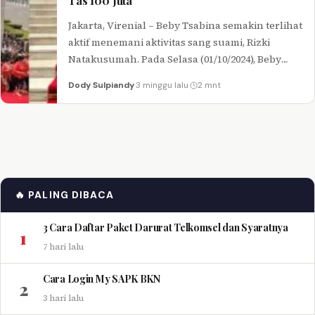
Tas 100 Juta
Jakarta, Virenial – Beby Tsabina semakin terlihat
aktif menemani aktivitas sang suami, Rizki
Natakusumah. Pada Selasa (01/10/2024), Beby
Tsabina tampak terlihat hadir dalam pelantikan
Dody Sulpiandy
·
3 minggu lalu
·
2 mnt
sang…
🔥 PALING DIBACA
3 Cara Daftar Paket Darurat Telkomsel dan Syaratnya
1
7 hari lalu
Cara Login My SAPK BKN
2
3 hari lalu