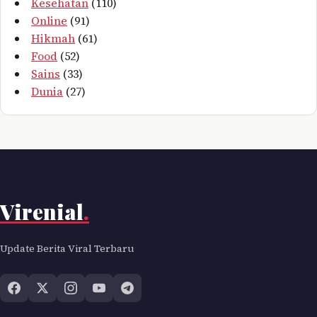
Kesehatan
(110)
Online
(91)
Hikmah
(61)
Food
(52)
Sains
(33)
Dunia
(27)
Virenial
.
Update Berita Viral Terbaru