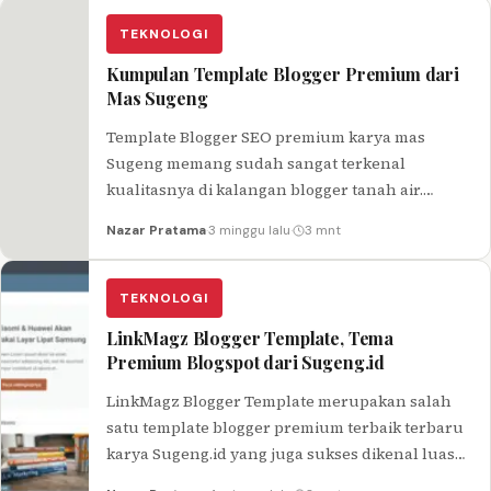
TEKNOLOGI
Kumpulan Template Blogger Premium dari
Mas Sugeng
Template Blogger SEO premium karya mas
Sugeng memang sudah sangat terkenal
kualitasnya di kalangan blogger tanah air.
Selain fast loading, template buatan mas Sugeng
Nazar Pratama
·
3 minggu lalu
·
3 mnt
juga terkenal ramah untuk SEO serta
responsive.
TEKNOLOGI
LinkMagz Blogger Template, Tema
Premium Blogspot dari Sugeng.id
LinkMagz Blogger Template merupakan salah
satu template blogger premium terbaik terbaru
karya Sugeng.id yang juga sukses dikenal luas
oleh kalangan blogger, terutama pengguna