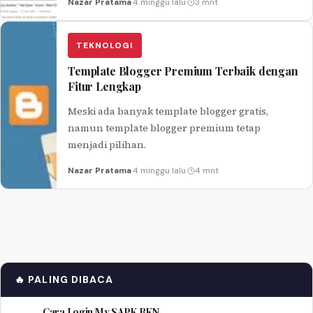
Nazar Pratama
·
4 minggu lalu
·
3 mnt
platform Blogspot.
TEKNOLOGI
Template Blogger Premium Terbaik dengan
Fitur Lengkap
Meski ada banyak template blogger gratis,
namun template blogger premium tetap
menjadi pilihan.
Nazar Pratama
·
4 minggu lalu
·
4 mnt
🔥 PALING DIBACA
Cara Login My SAPK BKN