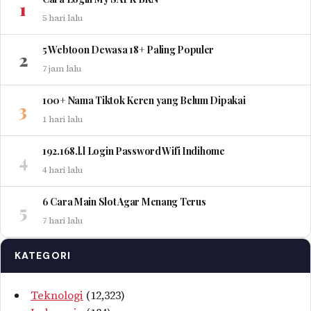
1
5 hari lalu
5 Webtoon Dewasa 18+ Paling Populer
2
7 jam lalu
100+ Nama Tiktok Keren yang Belum Dipakai
3
1 hari lalu
192.168.l.l Login Password Wifi Indihome
4
4 hari lalu
6 Cara Main Slot Agar Menang Terus
5
7 hari lalu
KATEGORI
Teknologi
(12,323)