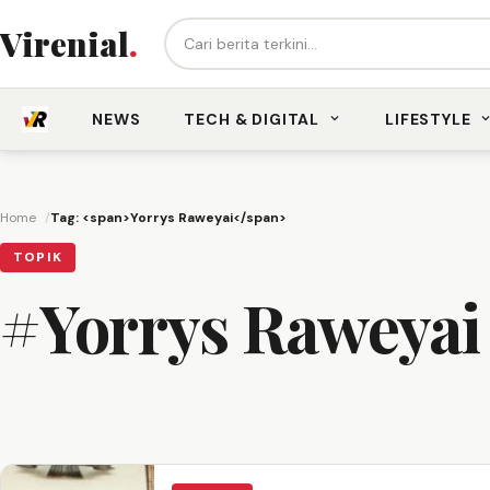
Cari berita...
Virenial
.
NEWS
TECH & DIGITAL
LIFESTYLE
Home
Tag: <span>Yorrys Raweyai</span>
TOPIK
#Yorrys Raweyai