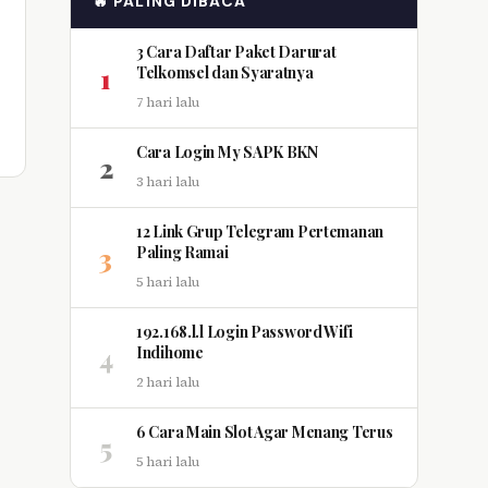
🔥 PALING DIBACA
3 Cara Daftar Paket Darurat
1
Telkomsel dan Syaratnya
7 hari lalu
Cara Login My SAPK BKN
2
3 hari lalu
12 Link Grup Telegram Pertemanan
3
Paling Ramai
5 hari lalu
192.168.l.l Login Password Wifi
4
Indihome
2 hari lalu
6 Cara Main Slot Agar Menang Terus
5
5 hari lalu