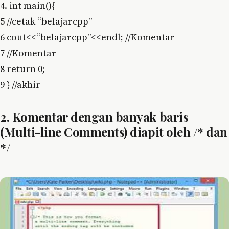
4. int main(){
5 //cetak “belajarcpp”
6 cout<<“belajarcpp”<<endl; //Komentar
7 //Komentar
8 return 0;
9 } //akhir
2. Komentar dengan banyak baris
(Multi-line Comments) diapit oleh /* dan
*/