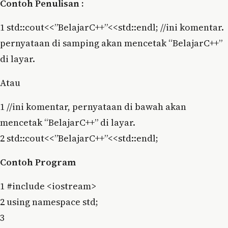
Contoh Penulisan :
1 std::cout<<”BelajarC++”<<std::endl; //ini komentar.
pernyataan di samping akan mencetak “BelajarC++”
di layar.
Atau
1 //ini komentar, pernyataan di bawah akan
mencetak “BelajarC++” di layar.
2 std::cout<<”BelajarC++”<<std::endl;
Contoh Program
1 #include <iostream>
2 using namespace std;
3