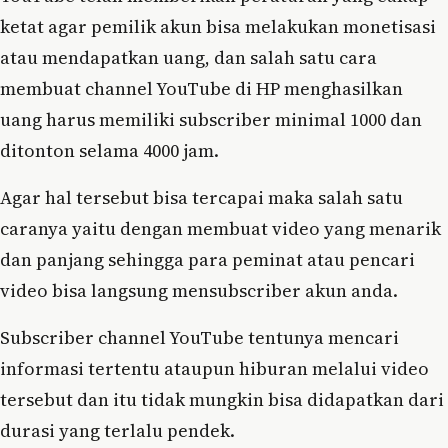
ketat agar pemilik akun bisa melakukan monetisasi
atau mendapatkan uang, dan salah satu cara
membuat channel YouTube di HP menghasilkan
uang harus memiliki subscriber minimal 1000 dan
ditonton selama 4000 jam.
Agar hal tersebut bisa tercapai maka salah satu
caranya yaitu dengan membuat video yang menarik
dan panjang sehingga para peminat atau pencari
video bisa langsung mensubscriber akun anda.
Subscriber channel YouTube tentunya mencari
informasi tertentu ataupun hiburan melalui video
tersebut dan itu tidak mungkin bisa didapatkan dari
durasi yang terlalu pendek.