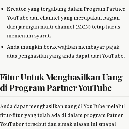
Kreator yang tergabung dalam Program Partner
YouTube dan channel yang merupakan bagian
dari jaringan multi channel (MCN) tetap harus
memenuhi syarat.
Anda mungkin berkewajiban membayar pajak
atas penghasilan yang anda dapat dari YouTube.
Fitur Untuk Menghasilkan Uang
di Program Partner YouTube
Anda dapat menghasilkan uang di YouTube melalui
fitur-fitur yang telah ada di dalam program Patner
YouTuber tersebut dan simak ulasan ini smapai