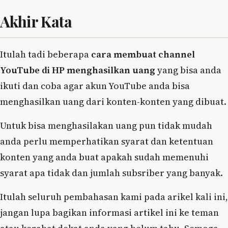
Akhir Kata
Itulah tadi beberapa
cara membuat channel
YouTube di HP menghasilkan uang
yang bisa anda
ikuti dan coba agar akun YouTube anda bisa
menghasilkan uang dari konten-konten yang dibuat.
Untuk bisa menghasilakan uang pun tidak mudah
anda perlu memperhatikan syarat dan ketentuan
konten yang anda buat apakah sudah memenuhi
syarat apa tidak dan jumlah subsriber yang banyak.
Itulah seluruh pembahasan kami pada arikel kali ini,
jangan lupa bagikan informasi artikel ini ke teman