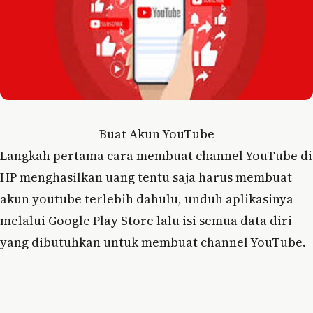
Buat Akun YouTube
Langkah pertama cara membuat channel YouTube di
HP menghasilkan uang tentu saja harus membuat
akun youtube terlebih dahulu, unduh aplikasinya
melalui Google Play Store lalu isi semua data diri
yang dibutuhkan untuk membuat channel YouTube.