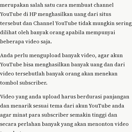
merupakan salah satu cara membuat channel
YouTube di HP menghasilkan uang dari situs
tersebut dan Channel YouTube tidak mungkin sering
dilihat oleh banyak orang apabila mempunyai
beberapa video saja.
Anda perlu mengupload banyak video, agar akun
YouTube bisa menghasilkan banyak uang dan dari
video tersebutlah banyak orang akan menekan
tombol subscriber.
Video yang anda upload harus berdurasi panjangan
dan menarik sesuai tema dari akun YouTube anda
agar minat para subscriber semakin tinggi dan
secara perlahan banyak yang akan menonton video