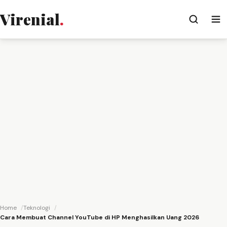
Virenial
.
Home
Teknologi
Cara Membuat Channel YouTube di HP Menghasilkan Uang 2026