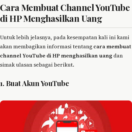
Cara Membuat Channel YouTube
di HP Menghasilkan Uang
Untuk lebih jelasnya, pada kesempatan kali ini kami
akan membagikan informasi tentang
cara membuat
channel YouTube di HP menghasilkan uang
dan
simak ulasan sebagai berikut.
1. Buat Akun YouTube