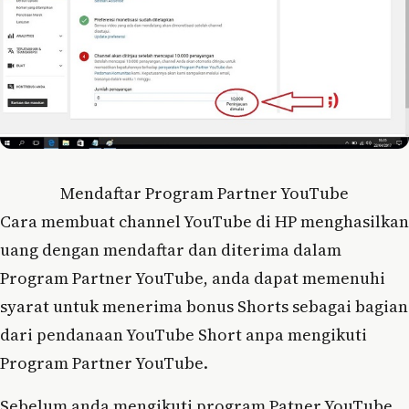
Mendaftar Program Partner YouTube
Cara membuat channel YouTube di HP menghasilkan
uang dengan mendaftar dan diterima dalam
Program Partner YouTube, anda dapat memenuhi
syarat untuk menerima bonus Shorts sebagai bagian
dari pendanaan YouTube Short anpa mengikuti
Program Partner YouTube.
Sebelum anda mengikuti program Patner YouTube