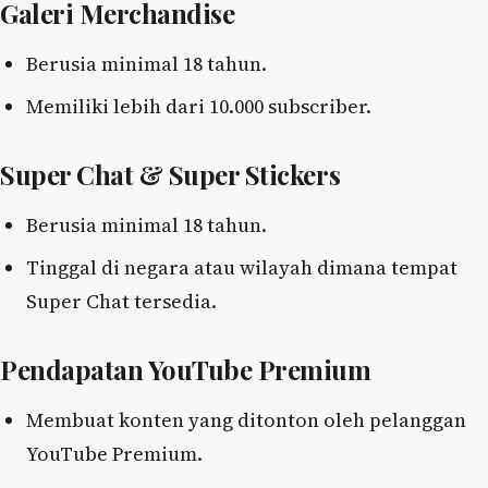
Galeri Merchandise
Berusia minimal 18 tahun.
Memiliki lebih dari 10.000 subscriber.
Super Chat & Super Stickers
Berusia minimal 18 tahun.
Tinggal di negara atau wilayah dimana tempat
Super Chat tersedia.
Pendapatan YouTube Premium
Membuat konten yang ditonton oleh pelanggan
YouTube Premium.