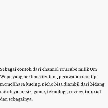
Sebagai contoh dari channel YouTube milik Om
Wepe yang bertema tentang perawatan dan tips
memelihara kucing, niche bisa diambil dari bidang
misalnya musik, game, teknologi, review, tutorial
dan sebagainya.