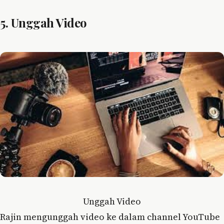
5. Unggah Video
Unggah Video
Rajin mengunggah video ke dalam channel YouTube