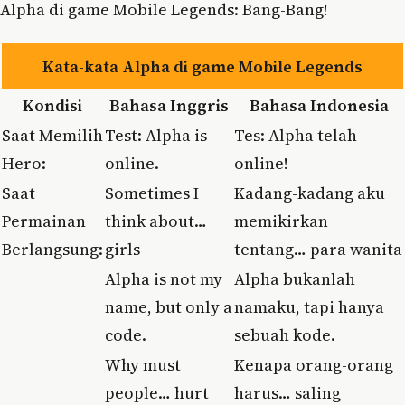
Alpha di game Mobile Legends: Bang-Bang!
Kata-kata Alpha di game Mobile Legends
Kondisi
Bahasa Inggris
Bahasa Indonesia
Saat Memilih
Test: Alpha is
Tes: Alpha telah
Hero:
online.
online!
Saat
Sometimes I
Kadang-kadang aku
Permainan
think about…
memikirkan
Berlangsung:
girls
tentang… para wanita
Alpha is not my
Alpha bukanlah
name, but only a
namaku, tapi hanya
code.
sebuah kode.
Why must
Kenapa orang-orang
people… hurt
harus… saling