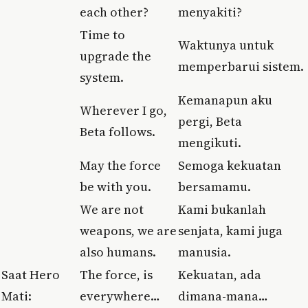
each other?
menyakiti?
Time to
Waktunya untuk
upgrade the
memperbarui sistem.
system.
Kemanapun aku
Wherever I go,
pergi, Beta
Beta follows.
mengikuti.
May the force
Semoga kekuatan
be with you.
bersamamu.
We are not
Kami bukanlah
weapons, we are
senjata, kami juga
also humans.
manusia.
Saat Hero
The force, is
Kekuatan, ada
Mati:
everywhere…
dimana-mana…