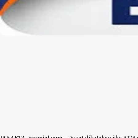
JAKARTA
,
virenial.com
– Dapat dikatakan jika ATM 