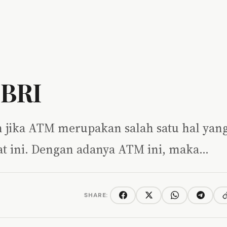
 BRI
n jika ATM merupakan salah satu hal yan
aat ini. Dengan adanya ATM ini, maka…
SHARE:
C
Facebook
Twitter/X
WhatsApp
Telegra