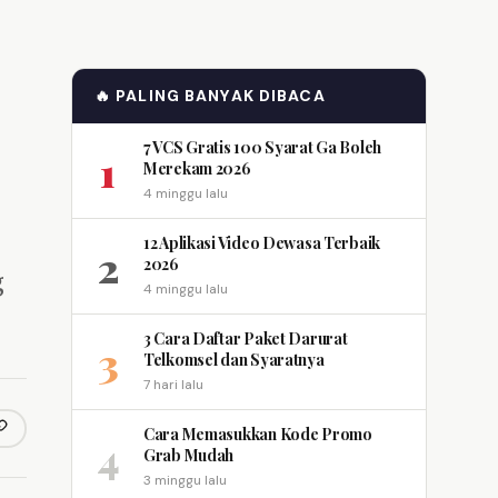
🔥 PALING BANYAK DIBACA
7 VCS Gratis 100 Syarat Ga Boleh
1
Merekam 2026
4 minggu lalu
12 Aplikasi Video Dewasa Terbaik
2
2026
g
4 minggu lalu
3 Cara Daftar Paket Darurat
3
Telkomsel dan Syaratnya
7 hari lalu
Cara Memasukkan Kode Promo
opy link
m
4
Grab Mudah
3 minggu lalu