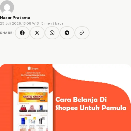
Nazar Pratama
25 Juli 2026, 13:08 WIB
· 5 menit baca
SHARE:
Copy link
Facebook
Twitter/X
WhatsApp
Telegram