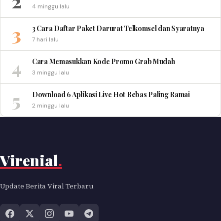
2
4 minggu lalu
3
3 Cara Daftar Paket Darurat Telkomsel dan Syaratnya
7 hari lalu
4
Cara Memasukkan Kode Promo Grab Mudah
3 minggu lalu
5
Download 6 Aplikasi Live Hot Bebas Paling Ramai
2 minggu lalu
Virenial
.
Update Berita Viral Terbaru