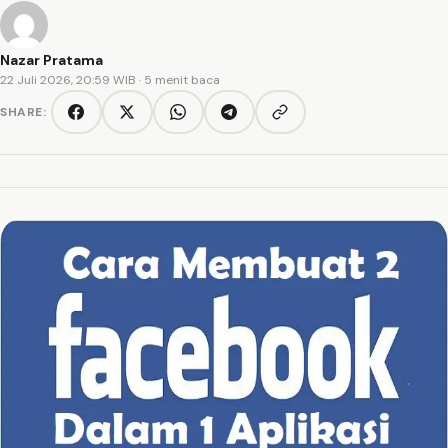
Nazar Pratama
22 Juli 2026, 20:59 WIB
· 5 menit baca
SHARE:
Copy link
Facebook
Twitter/X
WhatsApp
Telegram