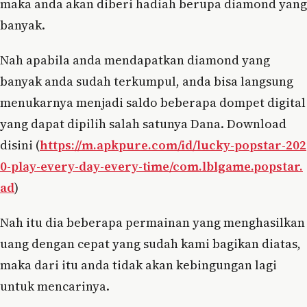
maka anda akan diberi hadiah berupa diamond yang
banyak.
Nah apabila anda mendapatkan diamond yang
banyak anda sudah terkumpul, anda bisa langsung
menukarnya menjadi saldo beberapa dompet digital
yang dapat dipilih salah satunya Dana. Download
disini (
https://m.apkpure.com/id/lucky-popstar-202
0-play-every-day-every-time/com.lblgame.popstar.
ad
)
Nah itu dia beberapa permainan yang menghasilkan
uang dengan cepat yang sudah kami bagikan diatas,
maka dari itu anda tidak akan kebingungan lagi
untuk mencarinya.