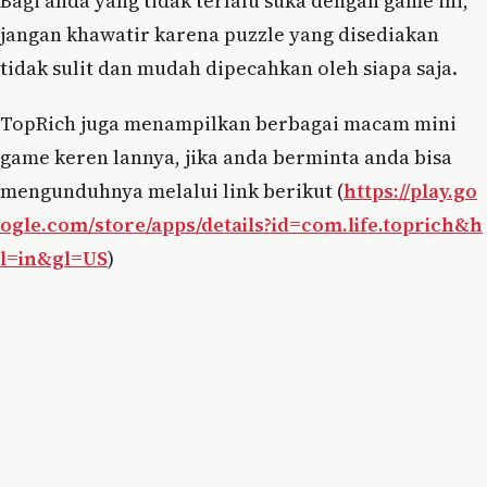
Bagi anda yang tidak terlalu suka dengan game ini,
jangan khawatir karena puzzle yang disediakan
tidak sulit dan mudah dipecahkan oleh siapa saja.
TopRich juga menampilkan berbagai macam mini
game keren lannya, jika anda berminta anda bisa
mengunduhnya melalui link berikut (
https://play.go
ogle.com/store/apps/details?id=com.life.toprich&h
l=in&gl=US
)