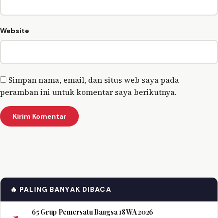
Website
Simpan nama, email, dan situs web saya pada
peramban ini untuk komentar saya berikutnya.
🔥 PALING BANYAK DIBACA
1
65 Grup Pemersatu Bangsa 18 WA 2026