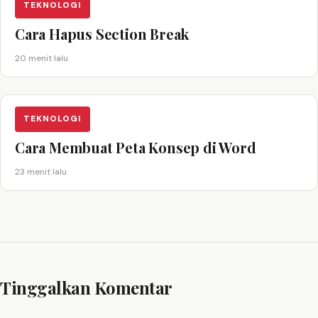
TEKNOLOGI
Cara Hapus Section Break
20 menit lalu
TEKNOLOGI
Cara Membuat Peta Konsep di Word
23 menit lalu
Tinggalkan Komentar