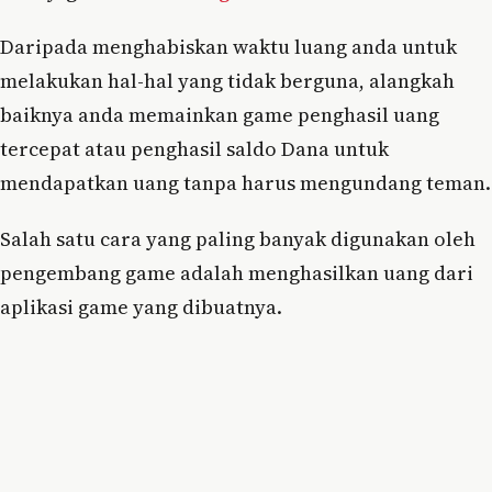
Daripada menghabiskan waktu luang anda untuk
melakukan hal-hal yang tidak berguna, alangkah
baiknya anda memainkan game penghasil uang
tercepat atau penghasil saldo Dana untuk
mendapatkan uang tanpa harus mengundang teman.
Salah satu cara yang paling banyak digunakan oleh
pengembang game adalah menghasilkan uang dari
aplikasi game yang dibuatnya.