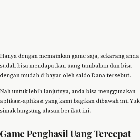
Hanya dengan memainkan game saja, sekarang anda
sudah bisa mendapatkan uang tambahan dan bisa
dengan mudah dibayar oleh saldo Dana tersebut.
Nah untuk lebih lanjutnya, anda bisa menggunakan
aplikasi-aplikasi yang kami bagikan dibawah ini. Yuk
simak langsung ulasan berikut ini.
Game Penghasil Uang Tercepat