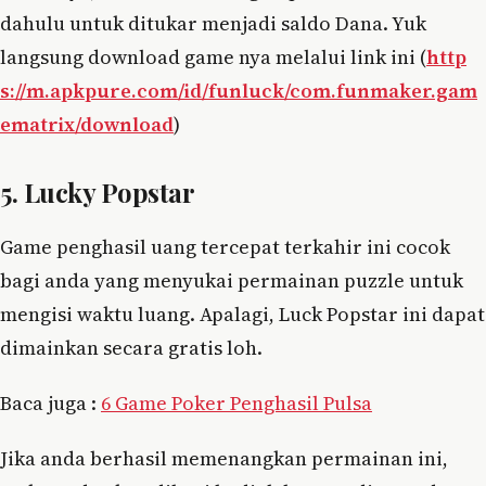
dahulu untuk ditukar menjadi saldo Dana. Yuk
langsung download game nya melalui link ini (
http
s://m.apkpure.com/id/funluck/com.funmaker.gam
ematrix/download
)
5. Lucky Popstar
Game penghasil uang tercepat terkahir ini cocok
bagi anda yang menyukai permainan puzzle untuk
mengisi waktu luang. Apalagi, Luck Popstar ini dapat
dimainkan secara gratis loh.
Baca juga :
6 Game Poker Penghasil Pulsa
Jika anda berhasil memenangkan permainan ini,