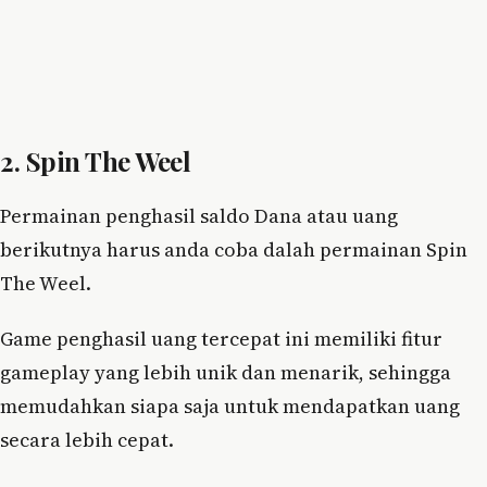
2. Spin The Weel
Permainan penghasil saldo Dana atau uang
berikutnya harus anda coba dalah permainan Spin
The Weel.
Game penghasil uang tercepat ini memiliki fitur
gameplay yang lebih unik dan menarik, sehingga
memudahkan siapa saja untuk mendapatkan uang
secara lebih cepat.