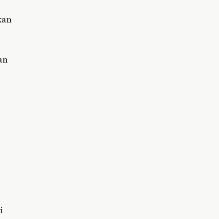
kan
an
i