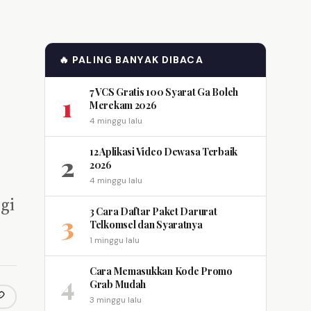
🔥 PALING BANYAK DIBACA
7 VCS Gratis 100 Syarat Ga Boleh
1
Merekam 2026
4 minggu lalu
12 Aplikasi Video Dewasa Terbaik
2
2026
4 minggu lalu
gi
3 Cara Daftar Paket Darurat
3
Telkomsel dan Syaratnya
1 minggu lalu
Cara Memasukkan Kode Promo
4
Grab Mudah
3 minggu lalu
opy link
m