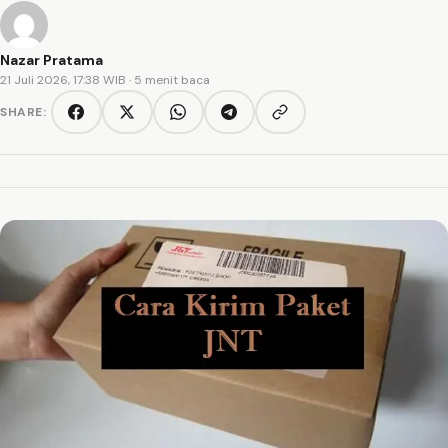
Nazar Pratama
21 Juli 2026, 17:38 WIB
· 5 menit baca
SHARE:
Copy link
Facebook
Twitter/X
WhatsApp
Telegram