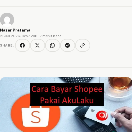
Nazar Pratama
21 Juli 2026, 14:57 WIB
· 7 menit baca
SHARE:
Copy link
Facebook
Twitter/X
WhatsApp
Telegram