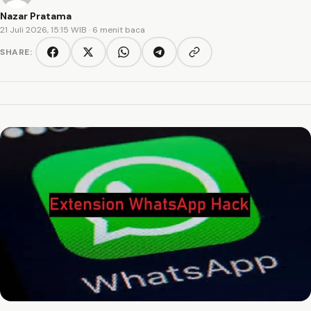
Nazar Pratama
21 Juli 2026, 15:15 WIB
· 6 menit baca
SHARE:
Copy link
Facebook
Twitter/X
WhatsApp
Telegram