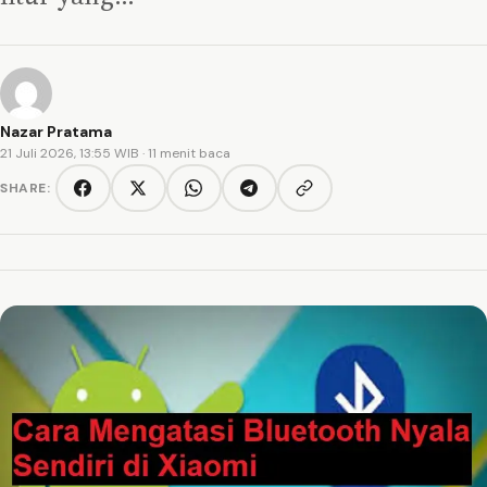
Nazar Pratama
21 Juli 2026, 13:55 WIB
· 11 menit baca
SHARE:
Copy link
Facebook
Twitter/X
WhatsApp
Telegram