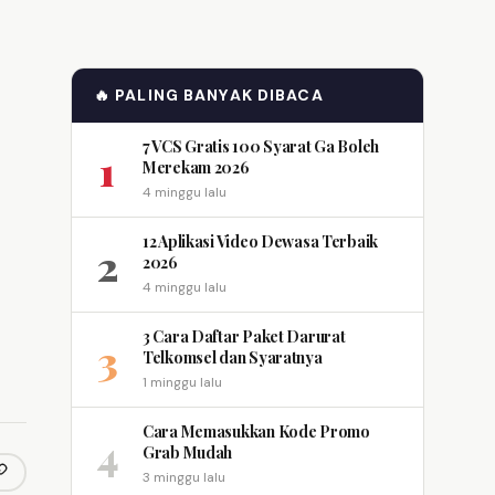
🔥 PALING BANYAK DIBACA
7 VCS Gratis 100 Syarat Ga Boleh
1
Merekam 2026
4 minggu lalu
12 Aplikasi Video Dewasa Terbaik
2
2026
4 minggu lalu
3 Cara Daftar Paket Darurat
3
Telkomsel dan Syaratnya
1 minggu lalu
Cara Memasukkan Kode Promo
4
Grab Mudah
3 minggu lalu
opy link
m