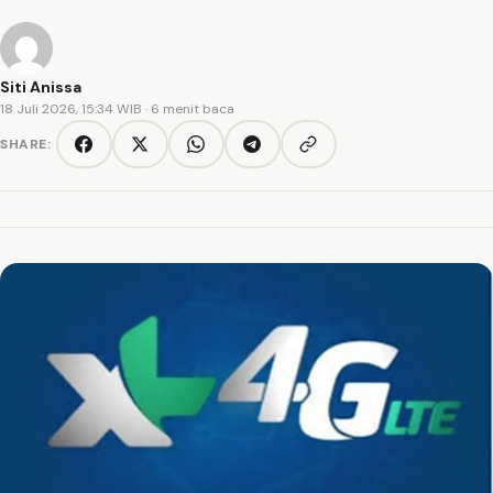
Siti Anissa
18 Juli 2026, 15:34 WIB
· 6 menit baca
SHARE:
Copy link
Facebook
Twitter/X
WhatsApp
Telegram