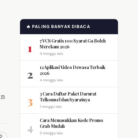
🔥 PALING BANYAK DIBACA
7 VCS Gratis 100 Syarat Ga Boleh
1
Merekam 2026
4 minggu lalu
12 Aplikasi Video Dewasa Terbaik
2
2026
4 minggu lalu
3 Cara Daftar Paket Darurat
an
3
Telkomsel dan Syaratnya
1 minggu lalu
Cara Memasukkan Kode Promo
4
Grab Mudah
3 minggu lalu