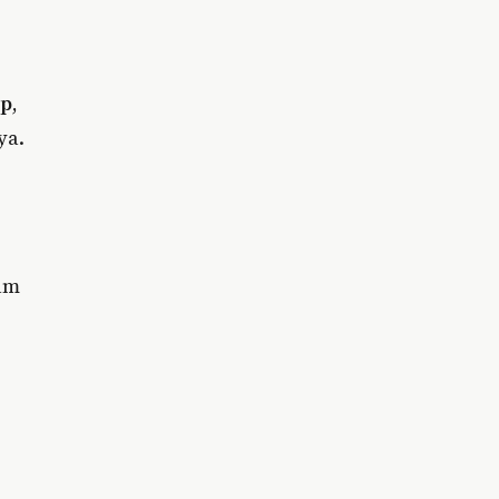
pp
,
ya.
lam