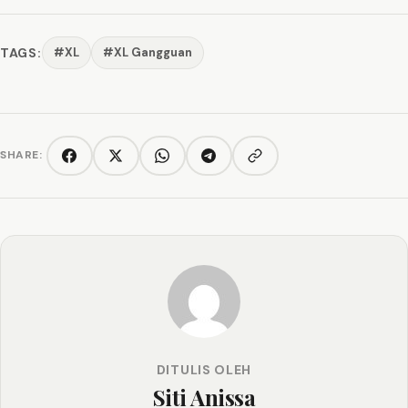
TAGS:
#XL
#XL Gangguan
SHARE:
Copy link
Facebook
Twitter/X
WhatsApp
Telegram
DITULIS OLEH
Siti Anissa