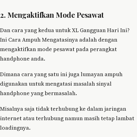
2. Mengaktifkan Mode Pesawat
Dan cara yang kedua untuk XL Gangguan Hari Ini?
Ini Cara Ampuh Mengatasinya adalah dengan
mengaktifkan mode pesawat pada perangkat
handphone anda.
Dimana cara yang satu ini juga lumayan ampuh
digunakan untuk mengatasi masalah sinyal
handphone yang bermasalah.
Misalnya saja tidak terhubung ke dalam jaringan
internet atau terhubung namun masih tetap lambat
loadingnya.