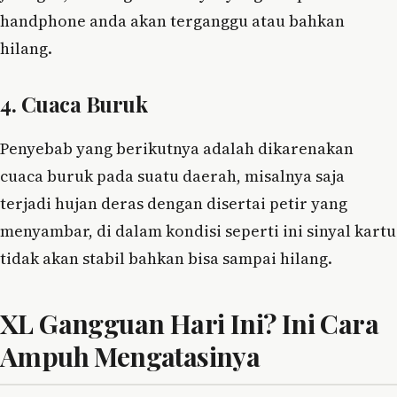
handphone anda akan terganggu atau bahkan
hilang.
4. Cuaca Buruk
Penyebab yang berikutnya adalah dikarenakan
cuaca buruk pada suatu daerah, misalnya saja
terjadi hujan deras dengan disertai petir yang
menyambar, di dalam kondisi seperti ini sinyal kartu
tidak akan stabil bahkan bisa sampai hilang.
XL Gangguan Hari Ini? Ini Cara
Ampuh Mengatasinya