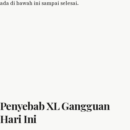
ada di bawah ini sampai selesai.
Penyebab XL Gangguan
Hari Ini