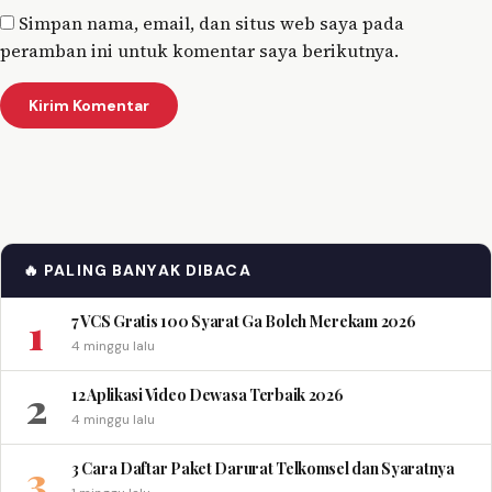
Simpan nama, email, dan situs web saya pada
peramban ini untuk komentar saya berikutnya.
🔥 PALING BANYAK DIBACA
1
7 VCS Gratis 100 Syarat Ga Boleh Merekam 2026
4 minggu lalu
2
12 Aplikasi Video Dewasa Terbaik 2026
4 minggu lalu
3
3 Cara Daftar Paket Darurat Telkomsel dan Syaratnya