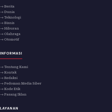
→ Berita
→ Dunia
→ Teknologi
→ Bisnis
→ Hiburan
→ Olahraga
→ Otomotif
INFORMASI
→ Tentang Kami
→ Kontak
→ Redaksi
→ Pedoman Media Siber
→ Kode Etik
→ Pasang Iklan
LAYANAN