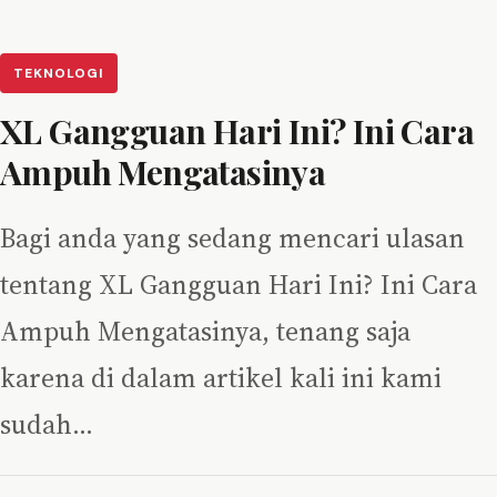
TEKNOLOGI
XL Gangguan Hari Ini? Ini Cara
Ampuh Mengatasinya
Bagi anda yang sedang mencari ulasan
tentang XL Gangguan Hari Ini? Ini Cara
Ampuh Mengatasinya, tenang saja
karena di dalam artikel kali ini kami
sudah…