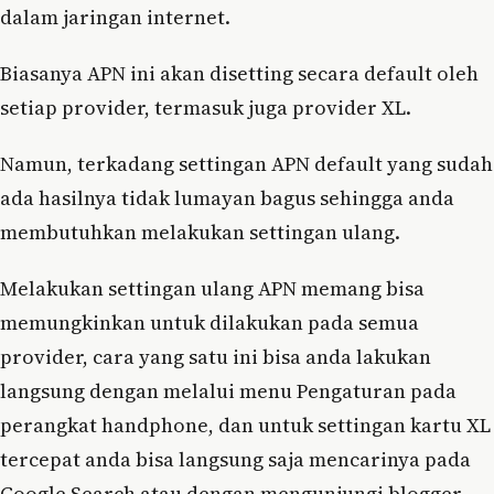
dalam jaringan internet.
Biasanya APN ini akan disetting secara default oleh
setiap provider, termasuk juga provider XL.
Namun, terkadang settingan APN default yang sudah
ada hasilnya tidak lumayan bagus sehingga anda
membutuhkan melakukan settingan ulang.
Melakukan settingan ulang APN memang bisa
memungkinkan untuk dilakukan pada semua
provider, cara yang satu ini bisa anda lakukan
langsung dengan melalui menu Pengaturan pada
perangkat handphone, dan untuk settingan kartu XL
tercepat anda bisa langsung saja mencarinya pada
Google Search atau dengan mengunjungi blogger