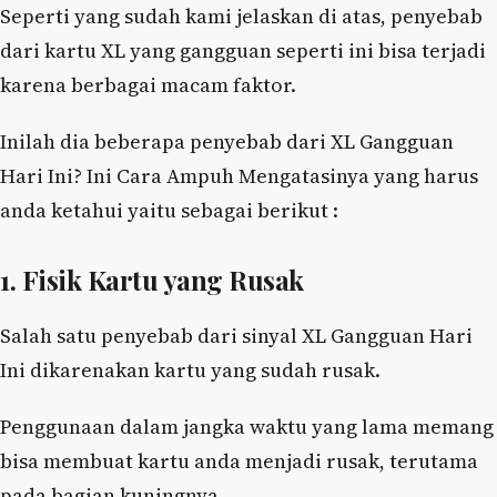
Seperti yang sudah kami jelaskan di atas, penyebab
dari kartu XL yang gangguan seperti ini bisa terjadi
karena berbagai macam faktor.
Inilah dia beberapa penyebab dari XL Gangguan
Hari Ini? Ini Cara Ampuh Mengatasinya yang harus
anda ketahui yaitu sebagai berikut :
1. Fisik Kartu yang Rusak
Salah satu penyebab dari sinyal XL Gangguan Hari
Ini dikarenakan kartu yang sudah rusak.
Penggunaan dalam jangka waktu yang lama memang
bisa membuat kartu anda menjadi rusak, terutama
pada bagian kuningnya.