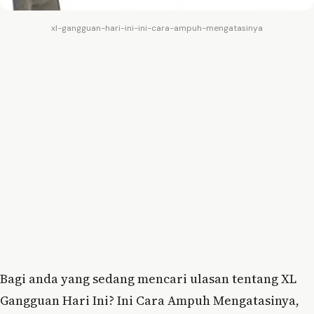
xl-gangguan-hari-ini-ini-cara-ampuh-mengatasinya
Bagi anda yang sedang mencari ulasan tentang XL
Gangguan Hari Ini? Ini Cara Ampuh Mengatasinya,