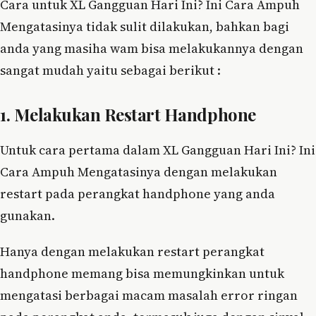
Cara untuk XL Gangguan Hari Ini? Ini Cara Ampuh
Mengatasinya tidak sulit dilakukan, bahkan bagi
anda yang masiha wam bisa melakukannya dengan
sangat mudah yaitu sebagai berikut :
1. Melakukan Restart Handphone
Untuk cara pertama dalam XL Gangguan Hari Ini? Ini
Cara Ampuh Mengatasinya dengan melakukan
restart pada perangkat handphone yang anda
gunakan.
Hanya dengan melakukan restart perangkat
handphone memang bisa memungkinkan untuk
mengatasi berbagai macam masalah error ringan