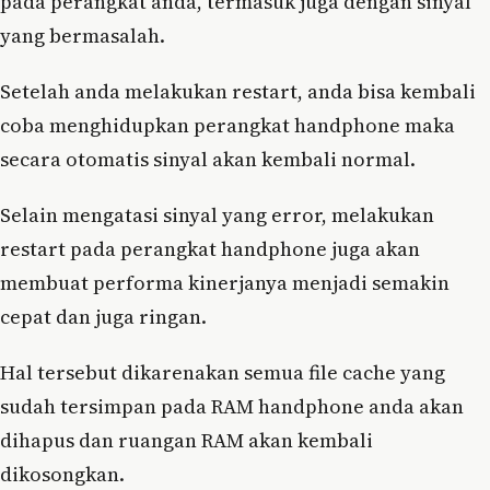
pada perangkat anda, termasuk juga dengan sinyal
yang bermasalah.
Setelah anda melakukan restart, anda bisa kembali
coba menghidupkan perangkat handphone maka
secara otomatis sinyal akan kembali normal.
Selain mengatasi sinyal yang error, melakukan
restart pada perangkat handphone juga akan
membuat performa kinerjanya menjadi semakin
cepat dan juga ringan.
Hal tersebut dikarenakan semua file cache yang
sudah tersimpan pada RAM handphone anda akan
dihapus dan ruangan RAM akan kembali
dikosongkan.