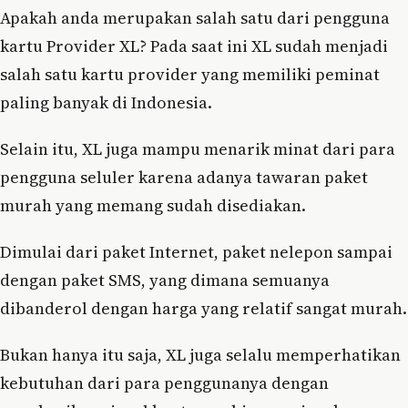
Apakah anda merupakan salah satu dari pengguna
kartu Provider XL? Pada saat ini XL sudah menjadi
salah satu kartu provider yang memiliki peminat
paling banyak di Indonesia.
Selain itu, XL juga mampu menarik minat dari para
pengguna seluler karena adanya tawaran paket
murah yang memang sudah disediakan.
Dimulai dari paket Internet, paket nelepon sampai
dengan paket SMS, yang dimana semuanya
dibanderol dengan harga yang relatif sangat murah.
Bukan hanya itu saja, XL juga selalu memperhatikan
kebutuhan dari para penggunanya dengan