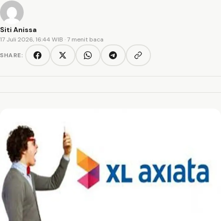
Siti Anissa
17 Juli 2026, 16:44 WIB
· 7 menit baca
SHARE:
Copy link
Facebook
Twitter/X
WhatsApp
Telegram