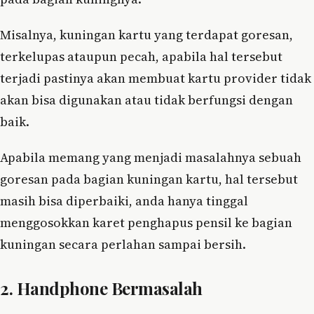
Misalnya, kuningan kartu yang terdapat goresan,
terkelupas ataupun pecah, apabila hal tersebut
terjadi pastinya akan membuat kartu provider tidak
akan bisa digunakan atau tidak berfungsi dengan
baik.
Apabila memang yang menjadi masalahnya sebuah
goresan pada bagian kuningan kartu, hal tersebut
masih bisa diperbaiki, anda hanya tinggal
menggosokkan karet penghapus pensil ke bagian
kuningan secara perlahan sampai bersih.
2. Handphone Bermasalah