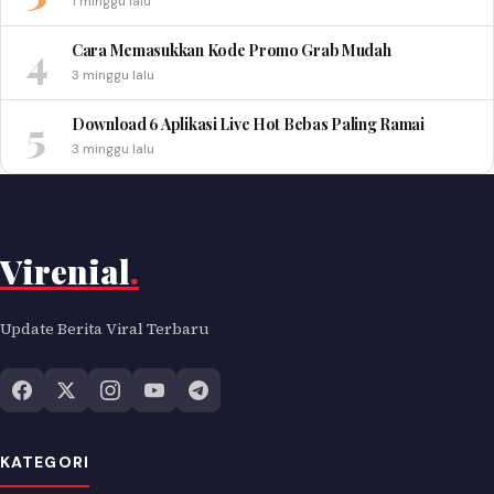
1 minggu lalu
4
Cara Memasukkan Kode Promo Grab Mudah
3 minggu lalu
5
Download 6 Aplikasi Live Hot Bebas Paling Ramai
3 minggu lalu
Virenial
.
Update Berita Viral Terbaru
KATEGORI