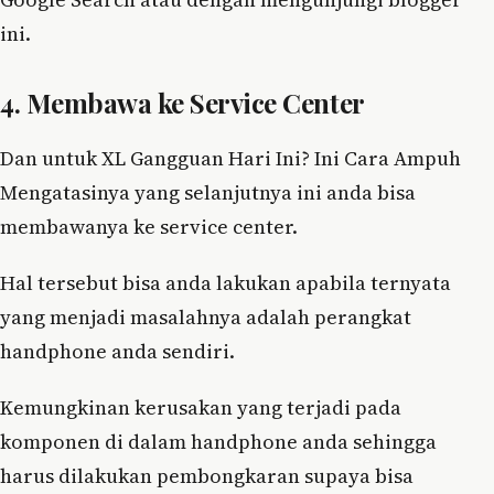
ini.
4. Membawa ke Service Center
Dan untuk XL Gangguan Hari Ini? Ini Cara Ampuh
Mengatasinya yang selanjutnya ini anda bisa
membawanya ke service center.
Hal tersebut bisa anda lakukan apabila ternyata
yang menjadi masalahnya adalah perangkat
handphone anda sendiri.
Kemungkinan kerusakan yang terjadi pada
komponen di dalam handphone anda sehingga
harus dilakukan pembongkaran supaya bisa