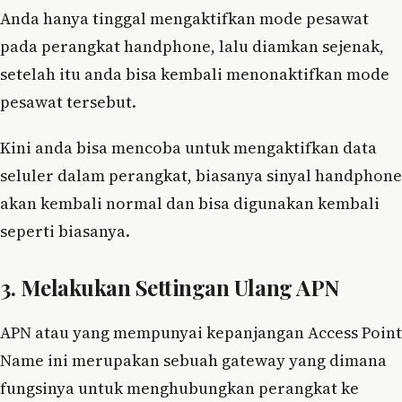
Anda hanya tinggal mengaktifkan mode pesawat
pada perangkat handphone, lalu diamkan sejenak,
setelah itu anda bisa kembali menonaktifkan mode
pesawat tersebut.
Kini anda bisa mencoba untuk mengaktifkan data
seluler dalam perangkat, biasanya sinyal handphone
akan kembali normal dan bisa digunakan kembali
seperti biasanya.
3. Melakukan Settingan Ulang APN
APN atau yang mempunyai kepanjangan Access Point
Name ini merupakan sebuah gateway yang dimana
fungsinya untuk menghubungkan perangkat ke