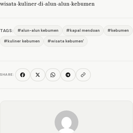
wisata-kuliner-di-alun-alun-kebumen
TAGS:
#alun-alun kebumen
#kapal mendoan
#kebumen
#kuliner kebumen
#wisata kebumen'
SHARE:
Copy link
Facebook
Twitter/X
WhatsApp
Telegram