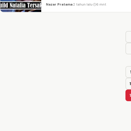
Nazar Pratama
·
2 tahun lalu
·
6 mnt