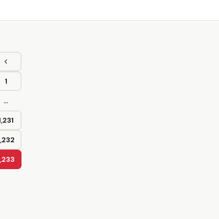
Sebelumnya
1
Halaman
…
1,231
Halaman
1,232
Halaman
1,233
Halaman