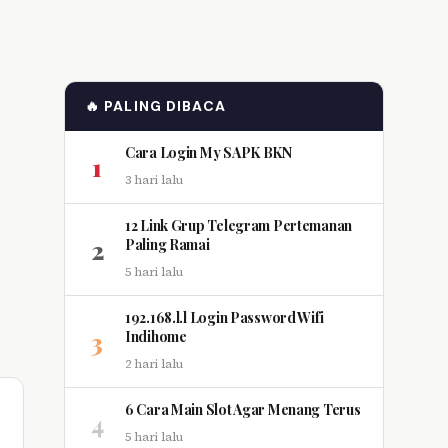
🔥 PALING DIBACA
Cara Login My SAPK BKN
1
3 hari lalu
12 Link Grup Telegram Pertemanan
2
Paling Ramai
5 hari lalu
192.168.l.l Login Password Wifi
3
Indihome
2 hari lalu
6 Cara Main Slot Agar Menang Terus
4
5 hari lalu