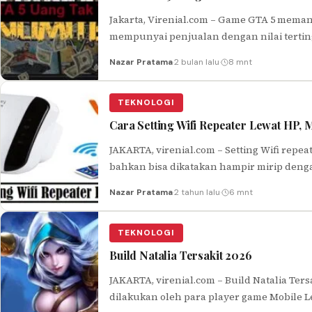
Jakarta, Virenial.com – Game GTA 5 meman
mempunyai penjualan dengan nilai tertin
Nazar Pratama
·
2 bulan lalu
·
8 mnt
TEKNOLOGI
Cara Setting Wifi Repeater Lewat HP,
JAKARTA, virenial.com – Setting Wifi rep
bahkan bisa dikatakan hampir mirip denga
Nazar Pratama
·
2 tahun lalu
·
6 mnt
TEKNOLOGI
Build Natalia Tersakit 2026
JAKARTA, virenial.com – Build Natalia Ter
dilakukan oleh para player game Mobile 