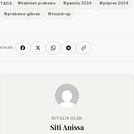
TAGS:
#kabinet prabowo
#pemilu 2024
#pilpres 2024
#prabowo-gibran
#tound-up
SHARE:
Copy link
Facebook
Twitter/X
WhatsApp
Telegram
DITULIS OLEH
Siti Anissa