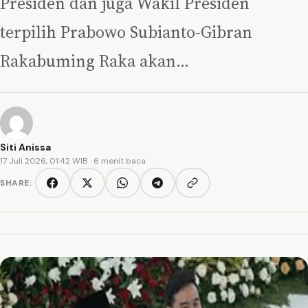
Presiden dan juga Wakil Presiden
terpilih Prabowo Subianto-Gibran
Rakabuming Raka akan…
Siti Anissa
17 Juli 2026, 01:42 WIB
· 6 menit baca
SHARE:
Copy link
Facebook
Twitter/X
WhatsApp
Telegram