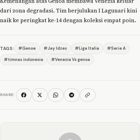
Kemenangan atas Genoa membawa Venezia keluar
dari zona degradasi. Tim berjulukan I Lagunari kini
naik ke peringkat ke-14 dengan koleksi empat poin.
TAGS:
#Genoe
#Jay Idzes
#Liga Italia
#Serie A
#timnas indonesia
#Venezia Vs genoa
SHARE:
Copy link
Facebook
Twitter/X
WhatsApp
Telegram