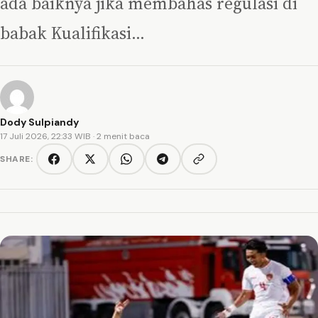
ada baiknya jika membahas regulasi di
babak Kualifikasi…
Dody Sulpiandy
17 Juli 2026, 22:33 WIB
· 2 menit baca
SHARE:
Copy link
Facebook
Twitter/X
WhatsApp
Telegram