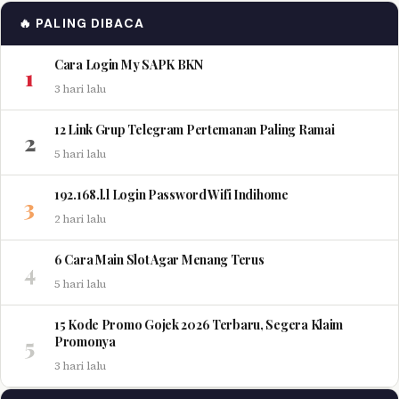
🔥 PALING DIBACA
Cara Login My SAPK BKN
1
3 hari lalu
12 Link Grup Telegram Pertemanan Paling Ramai
2
5 hari lalu
192.168.l.l Login Password Wifi Indihome
3
2 hari lalu
6 Cara Main Slot Agar Menang Terus
4
5 hari lalu
15 Kode Promo Gojek 2026 Terbaru, Segera Klaim
5
Promonya
3 hari lalu