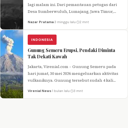
lagi malam ini. Dari pemantauan petugas dari
Desa Sumberwuluh, Lumajang, Jawa Timur,
erupsi malam ini terjadi selama 130 detik.…
Nazar Pratama
·
3 minggu lalu
·
2 mnt
INDONESIA
Gunung Semeru Erupsi, Pendaki Diminta
Tak Dekati Kawah
Jakarta, Virenial.com – Gunung Semeru pada
hari jumat, 30 mei 2026 mengeluarkan aktivitas
vulkaniknya. Gunung tersebut sudah 4 kali
erupsi dan mengeluarkan abu vulkanik dari…
Virenial News
·
1 bulan lalu
·
3 mnt