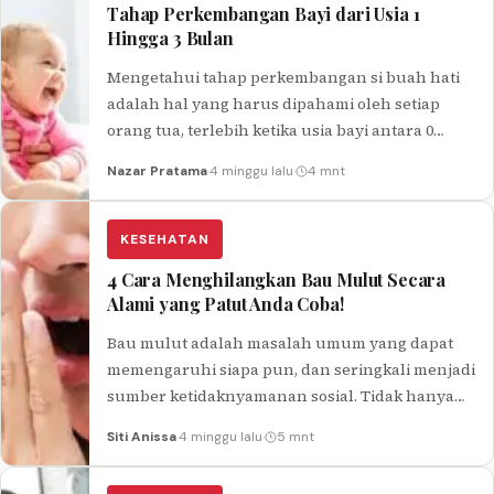
Tahap Perkembangan Bayi dari Usia 1
Hingga 3 Bulan
Mengetahui tahap perkembangan si buah hati
adalah hal yang harus dipahami oleh setiap
orang tua, terlebih ketika usia bayi antara 0
hingga 3 bulan.
Nazar Pratama
·
4 minggu lalu
·
4 mnt
KESEHATAN
4 Cara Menghilangkan Bau Mulut Secara
Alami yang Patut Anda Coba!
Bau mulut adalah masalah umum yang dapat
memengaruhi siapa pun, dan seringkali menjadi
sumber ketidaknyamanan sosial. Tidak hanya
dapat mengganggu percakapan dan interaksi
Siti Anissa
·
4 minggu lalu
·
5 mnt
sosial, tetapi…