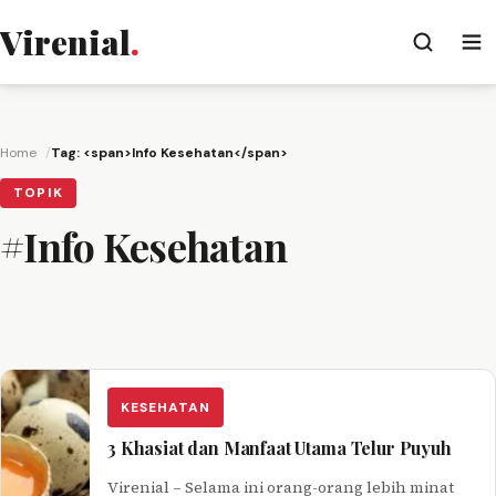
Virenial
.
Home
Tag: <span>Info Kesehatan</span>
TOPIK
#Info Kesehatan
KESEHATAN
3 Khasiat dan Manfaat Utama Telur Puyuh
Virenial – Selama ini orang-orang lebih minat