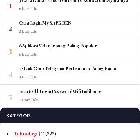
3 Cara Daftar Paket Darurat Telkomsel dan Syaratnya
1
6 hari lalu
Cara Login My SAPK BKN
2
2 hari lalu
6 Aplikasi Video Jepang Paling Populer
3
6 hari lalu
12 Link Grup Telegram Pertemanan Paling Ramai
4
4 hari lalu
192.168.l.l Login Password Wifi Indihome
5
13 jam lalu
KATEGORI
Teknologi
(12,323)