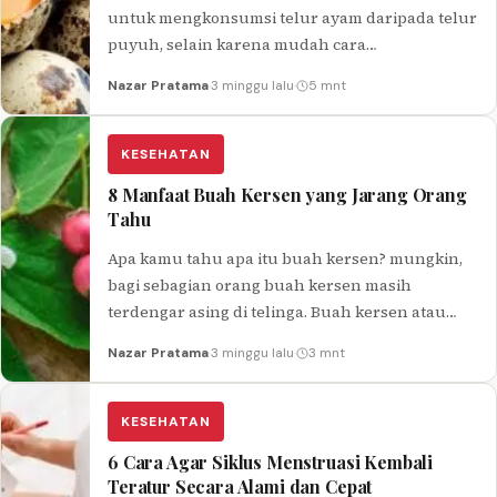
untuk mengkonsumsi telur ayam daripada telur
puyuh, selain karena mudah cara
mengolahnya, telur ayam juga lebih mudah
Nazar Pratama
·
3 minggu lalu
·
5 mnt
untuk…
KESEHATAN
8 Manfaat Buah Kersen yang Jarang Orang
Tahu
Apa kamu tahu apa itu buah kersen? mungkin,
bagi sebagian orang buah kersen masih
terdengar asing di telinga. Buah kersen atau
juga bisa disebut talok, keres, kersem, ataupun
Nazar Pratama
·
3 minggu lalu
·
3 mnt
baleci sangat mudah untuk kamu temui, karena
pohon buah kersen ini tergolong pohon liar
yang cepat tumbuh dengan tinggi yang bisa
KESEHATAN
mencapai 5-10 meter.
6 Cara Agar Siklus Menstruasi Kembali
Teratur Secara Alami dan Cepat