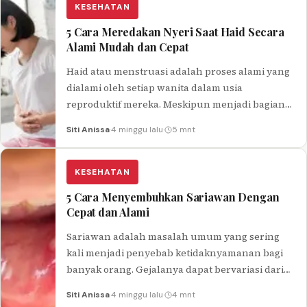
KESEHATAN
5 Cara Meredakan Nyeri Saat Haid Secara
Alami Mudah dan Cepat
Haid atau menstruasi adalah proses alami yang
dialami oleh setiap wanita dalam usia
reproduktif mereka. Meskipun menjadi bagian
alami dari siklus tubuh, bagi beberapa wanita,…
Siti Anissa
·
4 minggu lalu
·
5 mnt
KESEHATAN
5 Cara Menyembuhkan Sariawan Dengan
Cepat dan Alami
Sariawan adalah masalah umum yang sering
kali menjadi penyebab ketidaknyamanan bagi
banyak orang. Gejalanya dapat bervariasi dari
rasa nyeri yang ringan hingga nyeri yang
Siti Anissa
·
4 minggu lalu
·
4 mnt
cukup…