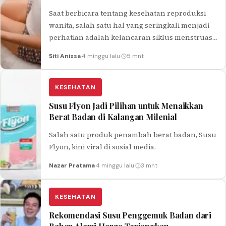
Saat berbicara tentang kesehatan reproduksi
wanita, salah satu hal yang seringkali menjadi
perhatian adalah kelancaran siklus menstruasi
atau haid. Menstruasi adalah proses alami
Siti Anissa
·
4 minggu lalu
·
5 mnt
dalam tubuh…
KESEHATAN
Susu Flyon Jadi Pilihan untuk Menaikkan
Berat Badan di Kalangan Milenial
Salah satu produk penambah berat badan, Susu
Flyon, kini viral di sosial media.
Nazar Pratama
·
4 minggu lalu
·
3 mnt
KESEHATAN
Rekomendasi Susu Penggemuk Badan dari