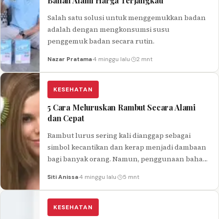
Bahan Alami Harga Terjangkau
Salah satu solusi untuk menggemukkan badan
adalah dengan mengkonsumsi susu
penggemuk badan secara rutin.
Nazar Pratama
·
4 minggu lalu
·
2 mnt
KESEHATAN
5 Cara Meluruskan Rambut Secara Alami
dan Cepat
Rambut lurus sering kali dianggap sebagai
simbol kecantikan dan kerap menjadi dambaan
bagi banyak orang. Namun, penggunaan bahan
kimia dan alat styling panas untuk
Siti Anissa
·
4 minggu lalu
·
5 mnt
mendapatkan…
KESEHATAN