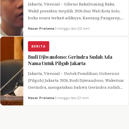
Jakarta, Virenial – Gibran Rakabuming Raka,
Wakil presiden terpilih 2026 dan Wali Kota Solo,
buka suara terkait adiknya, Kaesang Pangarep,
yang diisukan akan maju pilgub…
Nazar Pratama
·
3 minggu lalu
·
2 mnt
BERITA
Budi Djiwandono: Gerindra Sudah Ada
Nama Untuk Pilgub Jakarta
Jakarta, Virenial – Untuk Pemilihan Gubernur
(Pilgub) Jakarta 2026, Budi Djiwandono, Waketum
Gerindra, mengatakan bahwa Gerindra sudah
memiliki nama untuk dicalonkan dan bahkan
Nazar Pratama
·
3 minggu lalu
·
1 mnt
nama ini…