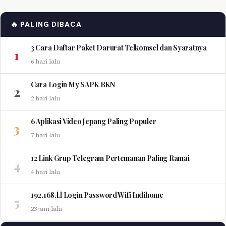
🔥 PALING DIBACA
3 Cara Daftar Paket Darurat Telkomsel dan Syaratnya
1
6 hari lalu
Cara Login My SAPK BKN
2
2 hari lalu
6 Aplikasi Video Jepang Paling Populer
3
7 hari lalu
12 Link Grup Telegram Pertemanan Paling Ramai
4
4 hari lalu
192.168.l.l Login Password Wifi Indihome
5
23 jam lalu