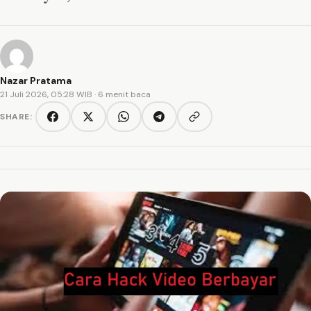
Nazar Pratama
21 Juli 2026, 05:28 WIB
· 6 menit baca
SHARE:
Copy link
Facebook
Twitter/X
WhatsApp
Telegram