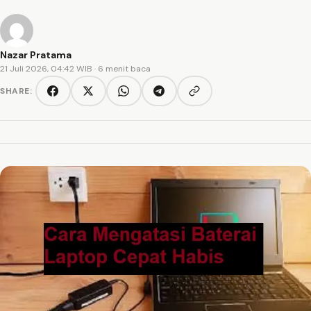
Nazar Pratama
21 Juli 2026, 04:42 WIB
· 6 menit baca
SHARE:
Copy link
Facebook
Twitter/X
WhatsApp
Telegram