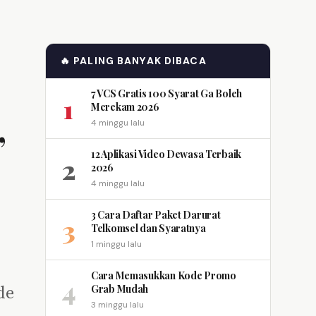
🔥 PALING BANYAK DIBACA
7 VCS Gratis 100 Syarat Ga Boleh
1
Merekam 2026
,
4 minggu lalu
12 Aplikasi Video Dewasa Terbaik
2
2026
4 minggu lalu
3 Cara Daftar Paket Darurat
3
Telkomsel dan Syaratnya
1 minggu lalu
Cara Memasukkan Kode Promo
4
de
Grab Mudah
3 minggu lalu