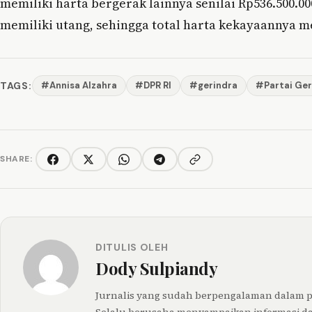
memiliki harta bergerak lainnya senilai Rp536.500.000
memiliki utang, sehingga total harta kekayaannya me
TAGS:
#Annisa Alzahra
#DPR RI
#gerindra
#Partai Ger
SHARE:
Copy link
Facebook
Twitter/X
WhatsApp
Telegram
DITULIS OLEH
Dody Sulpiandy
Jurnalis yang sudah berpengalaman dalam pen